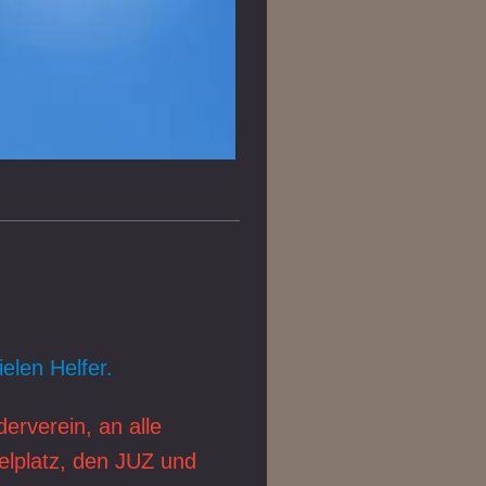
ielen Helfer.
rverein, an alle
elplatz, den JUZ und