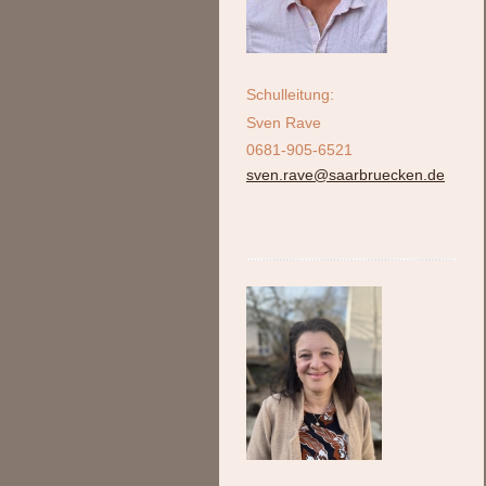
Schulleitung:
Sven Rave
0681-905-6521
sven.rave@saarbruecken.de