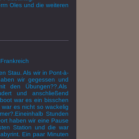
rrn Oles und die weiteren
Frankreich
n Stau. Als wir in Pont-à-
haben wir gegessen und
mit den Übungen
??
.Als
udert und anschließend
boot war es ein bisschen
war es nicht so wackelig
amer
?
.Eineinhalb Stunden
ort haben wir eine Pause
ten Station und die war
abyrint. Ein paar Minuten