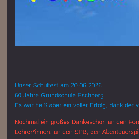
Unser Schulfest am 20.06.2026
60 Jahre Grundschule Eschberg
Es war heiß aber ein voller Erfolg, dank der v
Nochmal ein großes Dankeschön an den Förde
Lehrer*innen, an den SPB, den Abenteuerspi