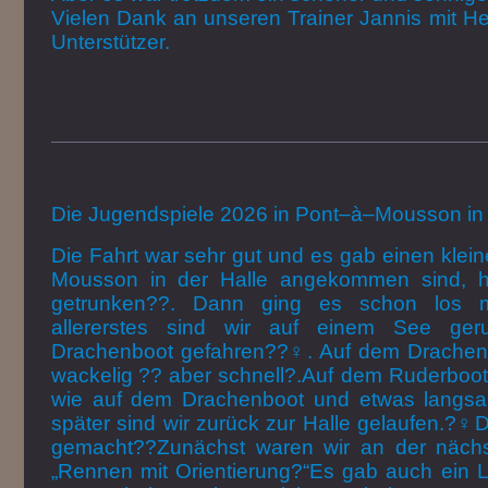
Vielen Dank an unseren Trainer Jannis mit He
Unterstützer.
Die Jugendspiele 2026 in Pont–à–Mousson in 
Die Fahrt war sehr gut und es gab einen kleine
Mousson in der Halle angekommen sind, 
getrunken
??
. Dann ging es schon los 
allererstes sind wir auf einem See ger
Drachenboot gefahren
??‍♀️
. Auf dem Drachen
wackelig
?‍?
aber schnell
?
.Auf dem Ruderboot 
wie auf dem Drachenboot und etwas langs
später sind wir zurück zur Halle gelaufen.
?‍♀️
D
gemacht
?‍?
Zunächst waren wir an der nächs
„Rennen mit Orientierung
?
“Es gab auch ein L