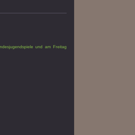
ndesjugendspiele und a
m Freitag